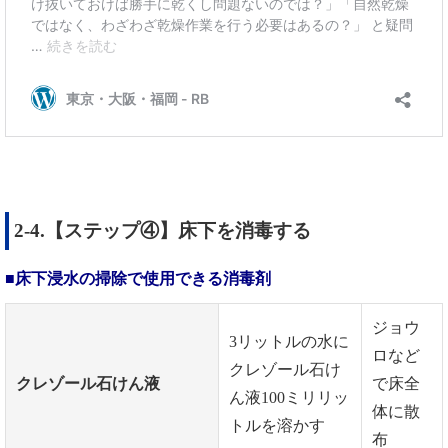
2-4.【ステップ④】床下を消毒する
■床下浸水の掃除で使用できる消毒剤
ジョウ
3リットルの水に
ロなど
クレゾール石け
クレゾール石けん液
で床全
ん液100ミリリッ
体に散
トルを溶かす
布