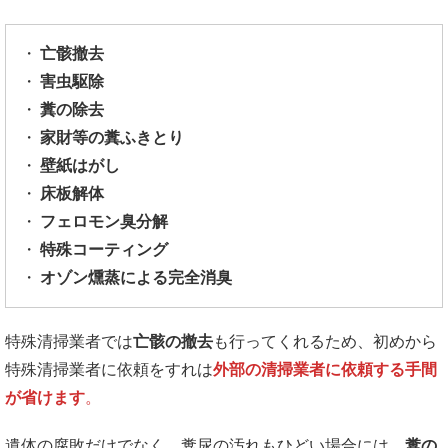
亡骸撤去
害虫駆除
糞の除去
家財等の糞ふきとり
壁紙はがし
床板解体
フェロモン臭分解
特殊コーティング
オゾン燻蒸による完全消臭
特殊清掃業者では
亡骸の撤去
も行ってくれるため、初めから
特殊清掃業者に依頼をすれは
外部の清掃業者に依頼する手間
が省けます
。
遺体の腐敗だけでなく、糞尿の汚れもひどい場合には、
糞の