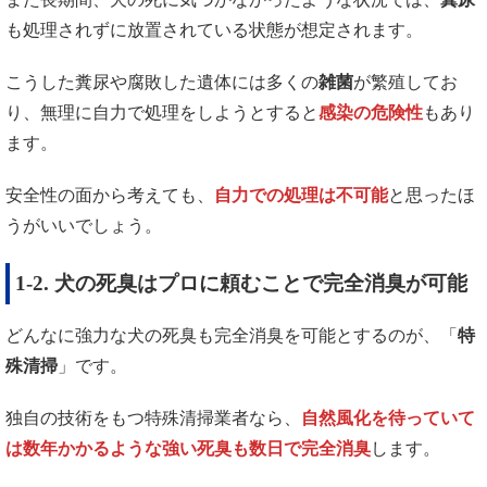
も処理されずに放置されている状態が想定されます。
こうした糞尿や腐敗した遺体には多くの
雑菌
が繁殖してお
り、無理に自力で処理をしようとすると
感染の危険性
もあり
ます。
安全性の面から考えても、
自力での処理は不可能
と思ったほ
うがいいでしょう。
1-2. 犬の死臭はプロに頼むことで完全消臭が可能
どんなに強力な犬の死臭も完全消臭を可能とするのが、「
特
殊清掃
」です。
独自の技術をもつ特殊清掃業者なら、
自然風化を待っていて
は数年かかるような強い死臭も数日で完全消臭
します。