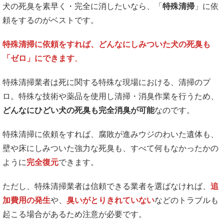
犬の死臭を素早く・完全に消したいなら、「
特殊清掃
」に依
頼をするのがベストです。
特殊清掃に依頼をすれば、どんなにしみついた犬の死臭も
「ゼロ」にできます
。
特殊清掃業者は死に関する特殊な現場における、清掃のプ
ロ。特殊な技術や薬品を使用し清掃・消臭作業を行うため、
どんなにひどい犬の死臭も完全消臭が可能
なのです。
特殊清掃に依頼をすれば、腐敗が進みウジのわいた遺体も、
壁や床にしみついた強力な死臭も、すべて何もなかったかの
ように
完全復元
できます。
ただし、特殊清掃業者は信頼できる業者を選ばなければ、
追
加費用の発生
や、
臭いがとりきれていない
などのトラブルも
起こる場合があるため注意が必要です。