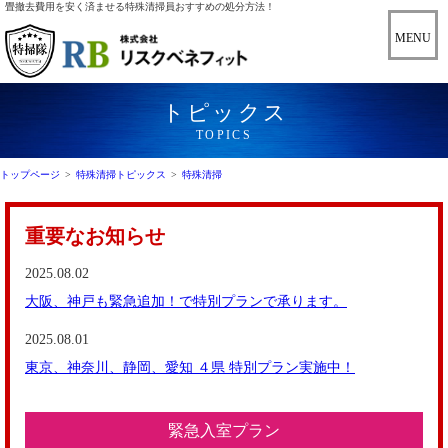
畳撤去費用を安く済ませる特殊清掃員おすすめの処分方法！
トピックス
TOPICS
トップページ
>
特殊清掃トピックス
>
特殊清掃
重要なお知らせ
2025.08.02
大阪、神戸も緊急追加！で特別プランで承ります。
2025.08.01
東京、神奈川、静岡、愛知 ４県 特別プラン実施中！
緊急入室プラン