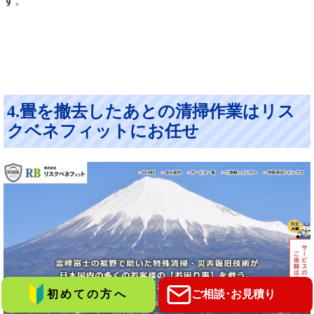
す
。
4.畳を撤去したあとの清掃作業はリス
クベネフィットにお任せ
初めての方へ
ご相談･お見積り