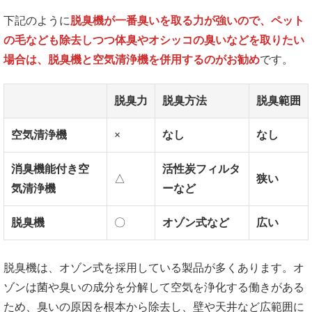
下記のように
脱臭機が一番臭いを取る力が強いので、ペット
の毛なども除去しつつ体臭やオシッコの臭いなどを取りたい
場合は、脱臭機と空気清浄機を併用するのがお勧め
です。
脱臭力
脱臭方法
脱臭範囲
空気清浄機
×
なし
なし
消臭機能付き空
活性炭フィルタ
△
狭い
気清浄機
ーなど
脱臭機
〇
オゾン式など
広い
脱臭機は、オゾン式を採用している製品が多くあります。オ
ゾンは菌や臭いの成分を分解して空気を浄化する働きがある
ため、臭いの原因を根本から除去し、壁や天井など広範囲に