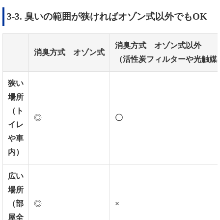
3-3. 臭いの範囲が狭ければオゾン式以外でもOK
消臭方式
オゾン式以外
消臭方式
オゾン式
（活性炭フィルターや光触媒
狭い
場所
（ト
◎
〇
イレ
や車
内）
広い
場所
（部
◎
×
屋全