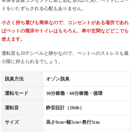
本体を直接コンセントに差し込む形式のため、ペットにコー
ドをいたずらされる心配もありません。
小さく持ち運びも簡単なので、コンセントがある場所であれ
ばペットの寝床やトイレはもちろん、車や玄関などどこでも
使えます。
運転音も20デシベルと静かなので、ペットへのストレスも最
小限に抑えられるでしょう。
脱臭方法
オゾン脱臭
運転モード
30
分稼働・
60
分稼働・循環
運転音
静音設計（
20db
）
サイズ
高さ
9cm×
幅
5cm×
奥行
5cm