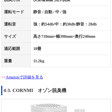
運転モード
静音
/
自動
/
中
/
強
運転音
強：約
54db/
中：約
38db/
静音：
28db
サイズ
高さ
710mm×
幅
398mm×
奥行
240mm
適応範囲
18
畳
重量
11.2kg
Amazonで詳細を見る
4-3. CORNMI オゾン脱臭機