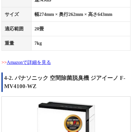
サイズ
幅
274mm ×
奥行
262mm ×
高さ
643mm
適応範囲
20
畳
重量
7kg
Amazonで詳細を見る
4-2. パナソニック 空間除菌脱臭機 ジアイーノ F-
MV4100-WZ