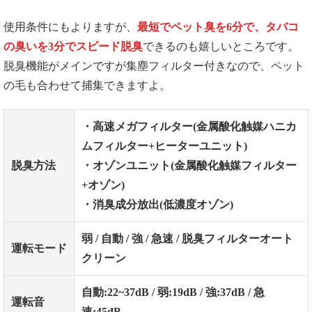
使用条件にもよりますが、
最短でペット臭を6分で、タバコ
の臭いを3分でスピード脱臭
できるのも嬉しいところです。
脱臭機能がメインですが集塵フィルター付きなので、ペット
の毛も合わせて捕集できますよ。
・高速メガフィルター(金属酸化触媒ハニカ
ムフィルター+ヒーターユニット)
脱臭方法
・オゾンユニット(金属酸化触媒フィルター
+オゾン)
・消臭成分放出(低濃度オゾン)
弱
/
自動
/
強
/
急速
/
脱臭フィルターオート
運転モード
クリーン
自動
:22~37dB /
弱
:19dB /
強
:37dB /
急
運転音
速
:45dB