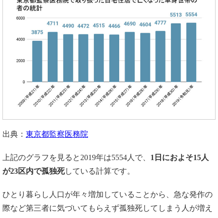
出典：
東京都監察医務院
上記のグラフを見ると2019年は5554人で、
1
日におよそ
15
人
が
23
区内で孤独死
している計算です。
ひとり暮らし人口が年々増加していることから、急な発作の
際など第三者に気づいてもらえず孤独死してしまう人が増え