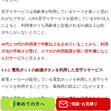
見守りサービスは高齢者が利用しているケースが多いと思わ
れがちですが、LINE見守りサービスを提供しているNPO法人
によると、利用者のうち高齢者と定義される65歳以上は約
20％しかいないとのこと。
40代と50代の利用者で半数以上を占めていることから、利用
方法の手軽さが受け、スマホの利用頻度が高い若年層になじ
んだサービス
と言えます。
3-3-2. 電気ポットの給湯ボタンを利用した見守りサービス
家電メーカーが販売している電気ポットを利用した見守りサ
ービスを利用することでも、孤独死の防止につながります。
通常の電気ポットとは異なり、見守り機能が搭載されている
初めての方へ
ご相談･お見積り
機種を利用することで、
電源コードを差し込んだり、給湯ボ