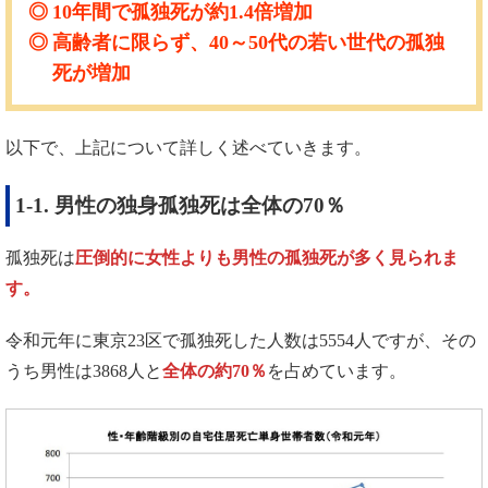
10
年間で孤独死が約
1.4
倍増加
高齢者に限らず、
40
～
50
代の若い世代の孤独
死が増加
以下で、上記について詳しく述べていきます。
1-1. 男性の独身孤独死は全体の70％
孤独死は
圧倒的に女性よりも男性の孤独死が多く見られま
す。
令和元年に東京23区で孤独死した人数は5554人ですが、その
うち男性は3868人と
全体の約70％
を占めています。