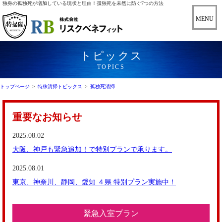
独身の孤独死が増加している現状と理由！孤独死を未然に防ぐ7つの方法
トピックス
TOPICS
トップページ
>
特殊清掃トピックス
>
孤独死清掃
重要なお知らせ
2025.08.02
大阪、神戸も緊急追加！で特別プランで承ります。
2025.08.01
東京、神奈川、静岡、愛知 ４県 特別プラン実施中！
緊急入室プラン